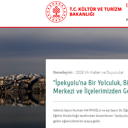
Neredeyim :
2026 Yılı Haber ve Duyurular
“İpekyolu’na Bir Yolculuk, B
Merkezi ve İlçelerimizden G
Valimiz Sayın Numan HATİPOĞLU ve eşi Sayın Dr. Öğre
Eğitim Müdürlüğü tarafından düzenlenen “İpekyolu’na
gelen öğrencilerle bir araya geldi.