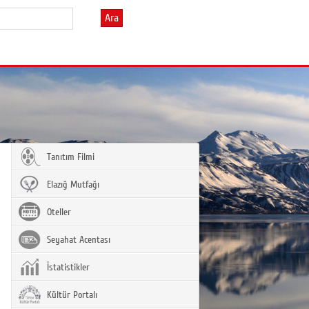
Ara
Tanıtım Filmi
Elazığ Mutfağı
Oteller
Seyahat Acentası
İstatistikler
Kültür Portalı