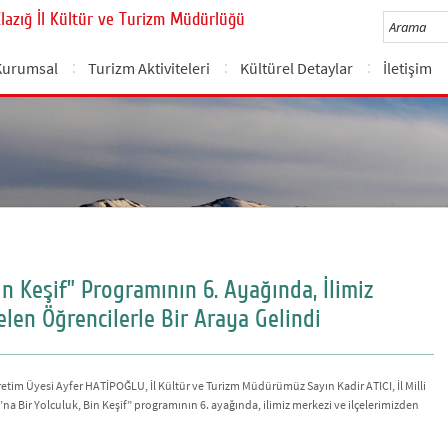
Elazığ İl Kültür ve Turizm Müdürlüğü
Kurumsal
Turizm Aktiviteleri
Kültürel Detaylar
İletişim
in Keşif” Programının 6. Ayağında, İlimiz
elen Öğrencilerle Bir Araya Gelindi
tim Üyesi Ayfer HATİPOĞLU, İl Kültür ve Turizm Müdürümüz Sayın Kadir ATICI, İl Milli
 Bir Yolculuk, Bin Keşif” programının 6. ayağında, ilimiz merkezi ve ilçelerimizden