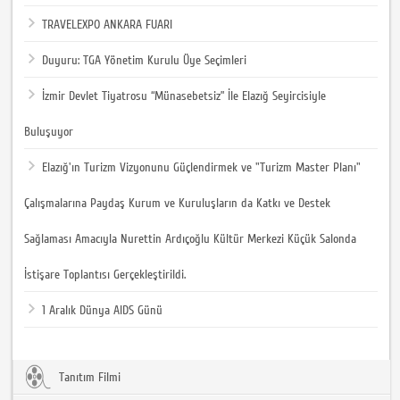
TRAVELEXPO ANKARA FUARI
Duyuru: TGA Yönetim Kurulu Üye Seçimleri
İzmir Devlet Tiyatrosu “Münasebetsiz” İle Elazığ Seyircisiyle
Buluşuyor
Elazığ'ın Turizm Vizyonunu Güçlendirmek ve "Turizm Master Planı"
Çalışmalarına Paydaş Kurum ve Kuruluşların da Katkı ve Destek
Sağlaması Amacıyla Nurettin Ardıçoğlu Kültür Merkezi Küçük Salonda
İstişare Toplantısı Gerçekleştirildi.
1 Aralık Dünya AIDS Günü
Tanıtım Filmi