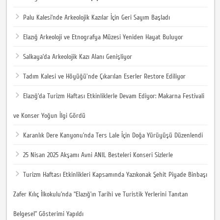
Palu Kalesi’nde Arkeolojik Kazılar İçin Geri Sayım Başladı
Elazığ Arkeoloji ve Etnografya Müzesi Yeniden Hayat Buluyor
Salkaya’da Arkeolojik Kazı Alanı Genişliyor
Tadım Kalesi ve Höyüğü'nde Çıkarılan Eserler Restore Ediliyor
Elazığ’da Turizm Haftası Etkinliklerle Devam Ediyor: Makarna Festivali
ve Konser Yoğun İlgi Gördü
Karanlık Dere Kanyonu’nda Ters Lale İçin Doğa Yürüyüşü Düzenlendi
25 Nisan 2025 Akşamı Avni ANIL Besteleri Konseri Sizlerle
Turizm Haftası Etkinlikleri Kapsamında Yazıkonak Şehit Piyade Binbaşı
Zafer Kılıç İlkokulu’nda “Elazığ’ın Tarihi ve Turistik Yerlerini Tanıtan
Belgesel” Gösterimi Yapıldı