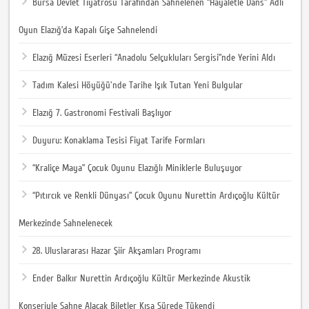
Bursa Devlet Tiyatrosu Tarafından Sahnelenen “Hayaletle Dans” Adlı
Oyun Elazığ’da Kapalı Gişe Sahnelendi
Elazığ Müzesi Eserleri “Anadolu Selçukluları Sergisi”nde Yerini Aldı
Tadım Kalesi Höyüğü'nde Tarihe Işık Tutan Yeni Bulgular
Elazığ 7. Gastronomi Festivali Başlıyor
Duyuru: Konaklama Tesisi Fiyat Tarife Formları
“Kraliçe Maya” Çocuk Oyunu Elazığlı Miniklerle Buluşuyor
“Pıtırcık ve Renkli Dünyası” Çocuk Oyunu Nurettin Ardıçoğlu Kültür
Merkezinde Sahnelenecek
28. Uluslararası Hazar Şiir Akşamları Programı
Ender Balkır Nurettin Ardıçoğlu Kültür Merkezinde Akustik
Konseriyle Sahne Alacak Biletler Kısa Sürede Tükendi