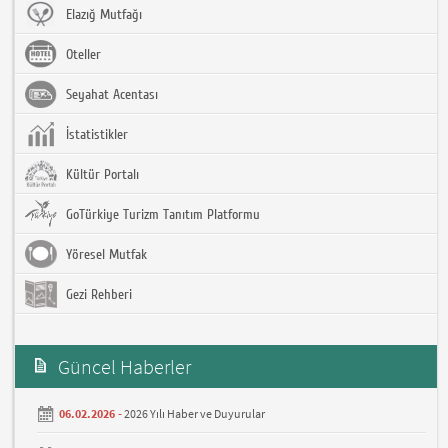
Elazığ Mutfağı
Oteller
Seyahat Acentası
İstatistikler
Kültür Portalı
GoTürkiye Turizm Tanıtım Platformu
Yöresel Mutfak
Gezi Rehberi
Güncel Haberler
06.02.2026 -
2026 Yılı Haber ve Duyurular