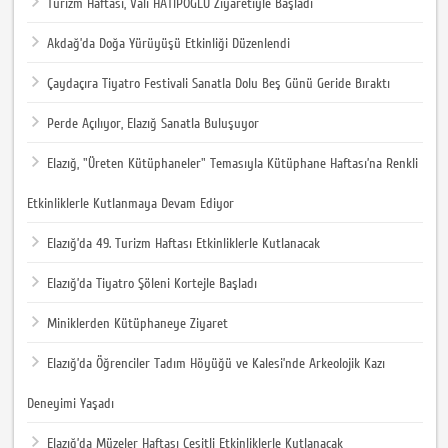
Turizm Haftası, Vali HATİPOĞLU Ziyaretiyle Başladı
Akdağ’da Doğa Yürüyüşü Etkinliği Düzenlendi
Çaydaçıra Tiyatro Festivali Sanatla Dolu Beş Günü Geride Bıraktı
Perde Açılıyor, Elazığ Sanatla Buluşuyor
Elazığ, "Üreten Kütüphaneler" Temasıyla Kütüphane Haftası’na Renkli
Etkinliklerle Kutlanmaya Devam Ediyor
Elazığ’da 49. Turizm Haftası Etkinliklerle Kutlanacak
Elazığ’da Tiyatro Şöleni Kortejle Başladı
Miniklerden Kütüphaneye Ziyaret
Elazığ’da Öğrenciler Tadım Höyüğü ve Kalesi’nde Arkeolojik Kazı
Deneyimi Yaşadı
Elazığ’da Müzeler Haftası Çeşitli Etkinliklerle Kutlanacak