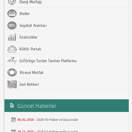
Elazığ Mutfağı
Oteller
Seyahat Acentası
İstatistikler
Kültür Portalı
GoTürkiye Turizm Tanıtım Platformu
Yöresel Mutfak
Gezi Rehberi
Güncel Haberler
06.02.2026 -
2026 Yılı Haber ve Duyurular
28.11.2025 -
2025 Yılı Haber ve Duyurular